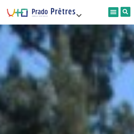
Prêtres
France
Limonest