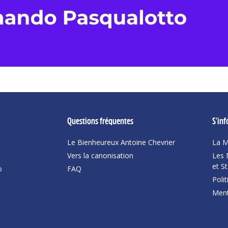
Questions fréquentes
S'in
Le Bienheureux Antoine Chevrier
La M
Vers la canonisation
Les 
et S
o
FAQ
Polit
Ment