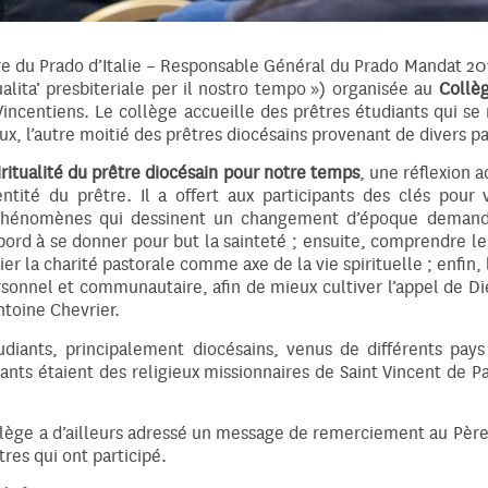
e du Prado d’Italie – Responsable Général du Prado Mandat 201
alita’ presbiteriale per il nostro tempo ») organisée au
Collè
 Vincentiens. Le collège accueille des prêtres étudiants qui 
x, l’autre moitié des prêtres diocésains provenant de divers pa
iritualité du prêtre diocésain pour notre temps
, une réflexion a
ntité du prêtre. Il a offert aux participants des clés pour 
 phénomènes qui dessinent un changement d’époque demande
ord à se donner pour but la sainteté ; ensuite, comprendre 
ier la charité pastorale comme axe de la vie spirituelle ; enfin, 
onnel et communautaire, afin de mieux cultiver l’appel de Die
ntoine Chevrier.
iants, principalement diocésains, venus de différents pays 
ants étaient des religieux missionnaires de Saint Vincent de Pau
 Collège a d’ailleurs adressé un message de remerciement au P
tres qui ont participé.