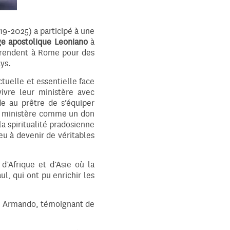
9-2025) a participé à une
ge apostolique Leoniano
à
se rendent à Rome pour des
ys.
ctuelle et essentielle face
vivre leur ministère avec
 au prêtre de s’équiper
le ministère comme un don
la spiritualité pradosienne
u à devenir de véritables
d’Afrique et d’Asie où la
l, qui ont pu enrichir les
ère Armando, témoignant de