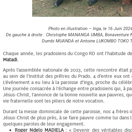
Photo en illustration – lnga, le 16 Juin 2
De gauche à droite : Christophe MANANGA UMBA, Bonaventure
Dumbi MUANDA et Antoine LUKOMBO TOKO TSASA
Chaque année, les pradosiens du Congo RD ont l’habitude de 
Matadi
.
Après l’assemblée nationale de 2023, cette rencontre était 
au sein de l’Institut des prêtres du Prado. 4 d’entre eux on
L’événement a eu lieu à la paroisse d’Inga, proche du célèbr
Une journée consacrée à l’échange entre pradosiens qui, à pa
Jésus-Christ, l’annonce de la bonne nouvelle aux pauvres, que le
vie fraternelle sont les piliers de notre vocation.
Durant la messe dominicale de cette paroisse, nos 4 frères 
Jésus-Christ de plus près, à se faire pauvre comme lui dans 
quelques paroles de leur engagement.
Roger Ndelo MADIELA
: « Devenir des véritables di