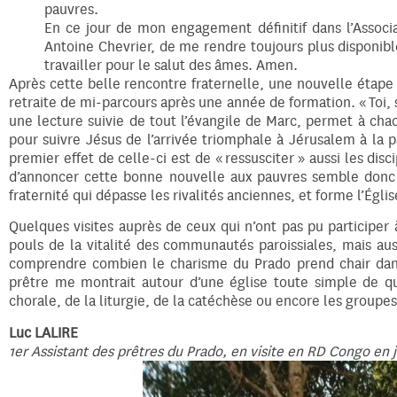
pauvres.
En ce jour de mon engagement définitif dans l’Associa
Antoine Chevrier, de me rendre toujours plus disponibl
travailler pour le salut des âmes. Amen.
Après cette belle rencontre fraternelle, une nouvelle étape 
retraite de mi-parcours après une année de formation. « Toi, s
une lecture suivie de tout l’évangile de Marc, permet à ch
pour suivre Jésus de l’arrivée triomphale à Jérusalem à la p
premier effet de celle-ci est de « ressusciter » aussi les disc
d’annoncer cette bonne nouvelle aux pauvres semble donc 
fraternité qui dépasse les rivalités anciennes, et forme l’Églis
Quelques visites auprès de ceux qui n’ont pas pu participe
pouls de la vitalité des communautés paroissiales, mais a
comprendre combien le charisme du Prado prend chair dans u
prêtre me montrait autour d’une église toute simple de qua
chorale, de la liturgie, de la catéchèse ou encore les group
Luc LALIRE
1er Assistant des prêtres du Prado, en visite en RD Congo en 