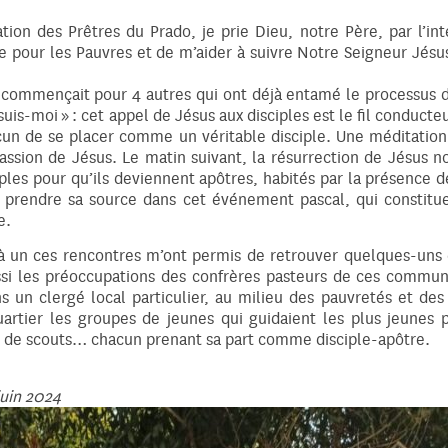
tion des Prêtres du Prado, je prie Dieu, notre Père, par l’in
e pour les Pauvres et de m’aider à suivre Notre Seigneur Jésu
commençait pour 4 autres qui ont déjà entamé le processus de 
uis-moi » : cet appel de Jésus aux disciples est le fil conducte
acun de se placer comme un véritable disciple. Une méditatio
assion de Jésus. Le matin suivant, la résurrection de Jésus n
iples pour qu’ils deviennent apôtres, habités par la présence de
prendre sa source dans cet événement pascal, qui constitue 
e.
r à un ces rencontres m’ont permis de retrouver quelques-uns 
ussi les préoccupations des confrères pasteurs de ces commu
n clergé local particulier, au milieu des pauvretés et des r
rtier les groupes de jeunes qui guidaient les plus jeunes p
es de scouts… chacun prenant sa part comme disciple-apôtre.
juin 2024