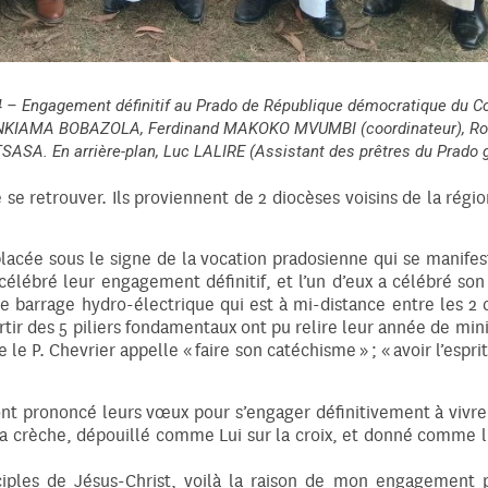
024 – Engagement définitif au Prado de République démocratique du C
 NKIAMA BOBAZOLA, Ferdinand MAKOKO MVUMBI (coordinateur), Ro
. En arrière-plan, Luc LALIRE (Assistant des prêtres du Prado g
se retrouver. Ils proviennent de 2 diocèses voisins de la régi
placée sous le signe de la vocation pradosienne qui se manife
t célébré leur engagement définitif, et l’un d’eux a célébré 
e barrage hydro-électrique qui est à mi-distance entre les 2 
rtir des 5 piliers fondamentaux ont pu relire leur année de min
 P. Chevrier appelle « faire son catéchisme » ; « avoir l’esprit d
ont prononcé leurs vœux pour s’engager définitivement à vivre
la crèche, dépouillé comme Lui sur la croix, et donné comme lui
sciples de Jésus-Christ, voilà la raison de mon engagement