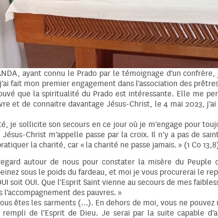
DA, ayant connu le Prado par le témoignage d’un confrère, j’
ai fait mon premier engagement dans l’association des prêtres 
rouvé que la spiritualité du Prado est intéressante. Elle me pe
vre et de connaitre davantage Jésus-Christ, le 4 mai 2023, j
é, je sollicite son secours en ce jour où je m’engage pour toujo
e Jésus-Christ m’appelle passe par la croix. Il n’y a pas de sa
atiquer la charité, car « la charité ne passe jamais. » (1 Co 13,8)
n regard autour de nous pour constater la misère du Peuple 
einez sous le poids du fardeau, et moi je vous procurerai le rep
OUI soit OUI. Que l’Esprit Saint vienne au secours de mes faibless
ns l’accompagnement des pauvres. »
 vous êtes les sarments (…). En dehors de moi, vous ne pouvez ri
 rempli de l’Esprit de Dieu. Je serai par la suite capable d