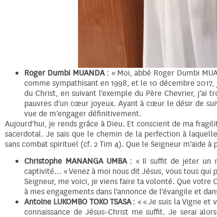
Roger Dumbi MUANDA
: « Moi, abbé Roger Dumbi MUAN
comme sympathisant en 1998, et le 10 décembre 2017, j’
du Christ, en suivant l’exemple du Père Chevrier, j’ai t
pauvres d’un cœur joyeux. Ayant à cœur le désir de sui
vue de m’engager définitivement.
Aujourd’hui, je rends grâce à Dieu. Et conscient de ma fragilit
sacerdotal. Je sais que le chemin de la perfection à laquell
sans combat spirituel (cf. 2 Tim 4). Que le Seigneur m’aide à pr
Christophe MANANGA UMBA
: « Il suffit de jeter u
captivité… « Venez à moi nous dit Jésus, vous tous qui p
Seigneur, me voici, je viens faire ta volonté. Que votre 
à mes engagements dans l’annonce de l’évangile et da
Antoine LUKOMBO TOKO TSASA
: « « Je suis la Vigne et
connaissance de Jésus-Christ me suffit. Je serai alors