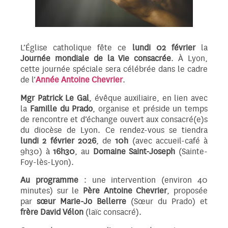
L’Église catholique fête ce
lundi 0
2 février
la
Journée mondiale de la Vie consacrée
. À Lyon,
cette journée spéciale sera célébrée dans le cadre
de l’
Année Antoine Chevrier
.
Mgr Patrick Le Gal
, évêque auxiliaire, en lien avec
la
Famille du Prado
, organise et préside un temps
de rencontre et d’échange ouvert aux consacré(e)s
du diocèse de Lyon. Ce rendez-vous se tiendra
lundi 2 février 2026
, de
10h
(avec accueil-café à
9h30) à
16h30
, au
Domaine Saint-Joseph
(Sainte-
Foy-lès-Lyon).
Au programme
: une intervention (environ 40
minutes) sur le
Père Antoine Chevrier
, proposée
par
sœur Marie-Jo Bellerre
(Sœur du Prado) et
frère David Vélon
(laïc consacré).