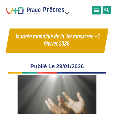
Prêtres
France
Journée mondiale de la Vie consacrée – 2
février 2026
Limonest
Publié Le
29/01/2026