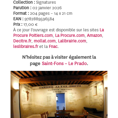
Collection :
Signatures
Parution :
02 janvier 2026
Format :
204 pages – 14 x 21 cm
EAN :
9782889596584
Prix :
17,00 €
À ce jour l’ouvrage est disponible sur les sites
La
Procure Poitiers.com
,
La Procure.com
,
Amazon
,
Decitre.fr
,
mollat.com
,
Lalibrairie.com
,
leslibraires.fr
et la
Fnac
.
N’hésitez pas à visiter également la
page
Saint-Fons – Le Prado
.