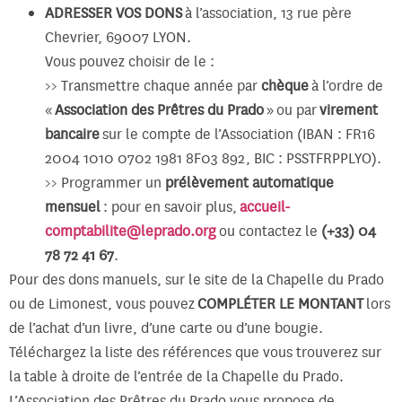
ADRESSER VOS DONS
à l’association, 13 rue père
Chevrier, 69007 LYON.
Vous pouvez choisir de le :
>> Transmettre chaque année par
chèque
à l’ordre de
«
Association des Prêtres du Prado
» ou par
virement
bancaire
sur le compte de l’Association (IBAN : FR16
2004 1010 0702 1981 8F03 892, BIC : PSSTFRPPLYO).
>> Programmer un
prélèvement automatique
mensuel
: pour en savoir plus,
accueil-
comptabilite@leprado.org
ou contactez le
(+33) 04
78 72 41 67
.
Pour des dons manuels, sur le site de la Chapelle du Prado
ou de Limonest, vous pouvez
COMPLÉTER LE MONTANT
lors
de l’achat d’un livre, d’une carte ou d’une bougie.
Téléchargez la liste des références que vous trouverez sur
la table à droite de l’entrée de la Chapelle du Prado.
L’Association des Prêtres du Prado vous propose de